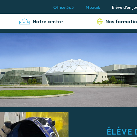
Office 365
Mozaïk
Élève d’un jo
Notre centre
Nos formatio
ÉLÈVE 