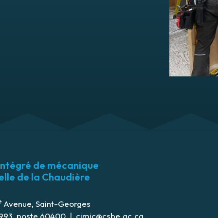
intégré de mécanique
elle de la Chaudière
e
Avenue, Saint-Georges
1993
, poste 60400 |
cimic@csbe.qc.ca