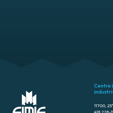
Centre 
industri
11700, 25
418 228-